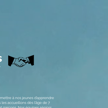
s
?
rmettre à nos jeunes d’apprendre
 les accueillons dès l’âge de 7
et garçons. Nos équipes séniors