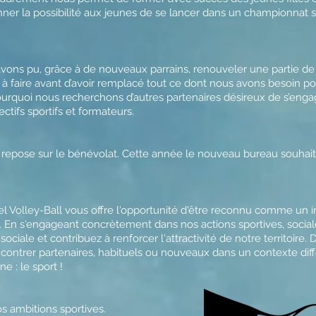
nner la possibilité aux jeunes de se lancer dans un championnat 
ons pu, grâce à de nouveaux parrains, renouveler une partie de n
faire avant d’avoir remplacé tout ce dont nous avons besoin po
pourquoi nous recherchons d’autres partenaires désireux de s’eng
ctifs sportifs et formateurs.
epose sur le bénévolat. Cette année le nouveau bureau souhaite f
Volley-Ball vous offre l'opportunité d'être reconnu comme un int
on. En s'engageant concrètement dans nos actions sportives, socia
 sociale et contribuez à renforcer l'attractivité de notre territoi
ontrer partenaires, habituels ou nouveaux dans un contexte diff
 : le sport !
s ambitions sportives.