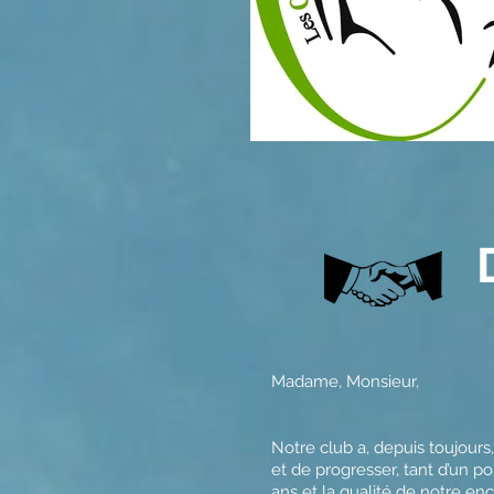
Madame, Monsieur,
Notre club a, depuis toujour
et de progresser, tant d’un p
ans et la qualité de notre e