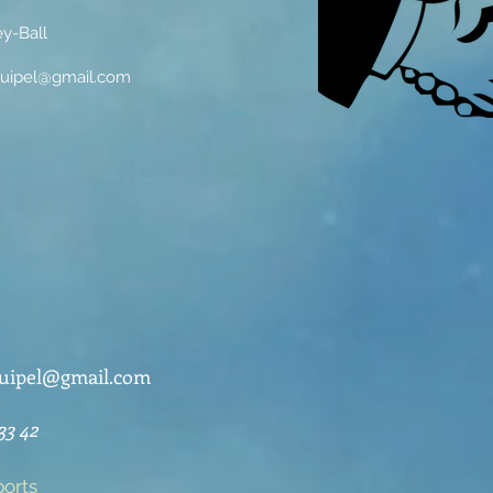
y-Ball
guipel@gmail.com
guipel@gmail.com
33 42
ports