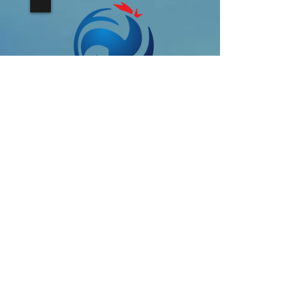
Accédez directement aux
résultats de notre
Régionale Masculine
Résultats
Mail :
volleyguipel@gmail.com