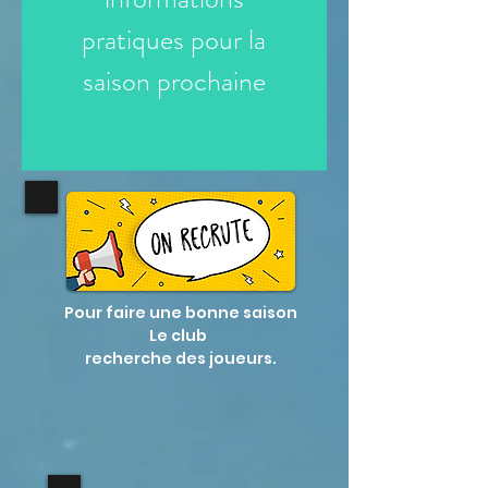
pratiques pour la
saison prochaine
Pour faire une bonne saison
Le club
recherche des joueurs.